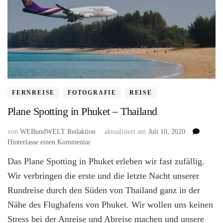
FERNREISE
FOTOGRAFIE
REISE
Plane Spotting in Phuket – Thailand
von
WEBundWELT Redaktion
aktualisiert am
Juli 10, 2020
zu
Hinterlasse einen Kommentar
Plane
Das Plane Spotting in Phuket erleben wir fast zufällig.
Spotting
in
Wir verbringen die erste und die letzte Nacht unserer
Phuket
Rundreise durch den Süden von Thailand ganz in der
–
Nähe des Flughafens von Phuket. Wir wollen uns keinen
Thailand
Stress bei der Anreise und Abreise machen und unsere