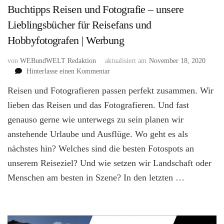
Buchtipps Reisen und Fotografie – unsere
Lieblingsbücher für Reisefans und
Hobbyfotografen | Werbung
von
WEBundWELT Redaktion
aktualisiert am
November 18, 2020
zu
Hinterlasse einen Kommentar
Buchtipps
Reisen und Fotografieren passen perfekt zusammen. Wir
Reisen
und
lieben das Reisen und das Fotografieren. Und fast
Fotografie
genauso gerne wie unterwegs zu sein planen wir
–
anstehende Urlaube und Ausflüge. Wo geht es als
unsere
Lieblingsbücher
nächstes hin? Welches sind die besten Fotospots an
für
unserem Reiseziel? Und wie setzen wir Landschaft oder
Reisefans
und
Menschen am besten in Szene? In den letzten …
Hobbyfotografen
| Werbung