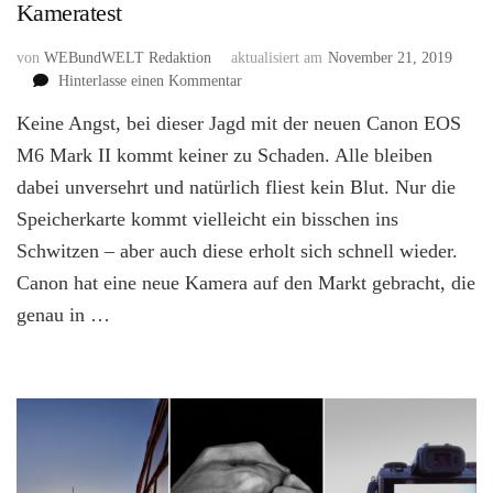
Kameratest
von
WEBundWELT Redaktion
aktualisiert am
November 21, 2019
zu
Hinterlasse einen Kommentar
Mit
Keine Angst, bei dieser Jagd mit der neuen Canon EOS
der
Canon
M6 Mark II kommt keiner zu Schaden. Alle bleiben
EOS
dabei unversehrt und natürlich fliest kein Blut. Nur die
M6
Speicherkarte kommt vielleicht ein bisschen ins
Mark
II
Schwitzen – aber auch diese erholt sich schnell wieder.
auf
Canon hat eine neue Kamera auf den Markt gebracht, die
der
Jagd
genau in …
–
Kameratest