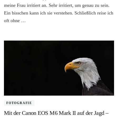
–
meine Frau irritiert an. Sehr irritiert, um genau zu sein.
was
Ein bisschen kann ich sie verstehen. Schließlich reise ich
auf
Reisen
oft ohne …
unbedingt
mit
muss
|
Werbung
FOTOGRAFIE
Mit der Canon EOS M6 Mark II auf der Jagd –