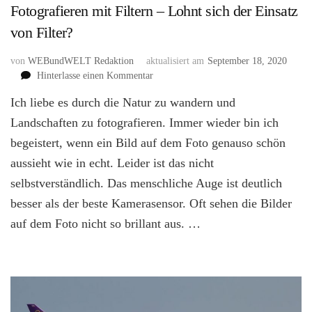
Fotografieren mit Filtern – Lohnt sich der Einsatz
von Filter?
von
WEBundWELT Redaktion
aktualisiert am
September 18, 2020
zu
Hinterlasse einen Kommentar
Fotografieren
Ich liebe es durch die Natur zu wandern und
mit
Filtern
Landschaften zu fotografieren. Immer wieder bin ich
–
begeistert, wenn ein Bild auf dem Foto genauso schön
Lohnt
aussieht wie in echt. Leider ist das nicht
sich
der
selbstverständlich. Das menschliche Auge ist deutlich
Einsatz
besser als der beste Kamerasensor. Oft sehen die Bilder
von
Filter?
auf dem Foto nicht so brillant aus. …