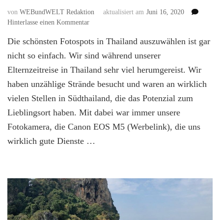
von
WEBundWELT Redaktion
aktualisiert am
Juni 16, 2020
zu
Hinterlasse einen Kommentar
Tolle
Die schönsten Fotospots in Thailand auszuwählen ist gar
Fotospots
in
nicht so einfach. Wir sind während unserer
Thailand
Elternzeitreise in Thailand sehr viel herumgereist. Wir
–
haben unzählige Strände besucht und waren an wirklich
unsere
Lieblingsorte
vielen Stellen in Südthailand, die das Potenzial zum
zum
Lieblingsort haben. Mit dabei war immer unsere
Fotografieren
in
Fotokamera, die Canon EOS M5 (Werbelink), die uns
Südthailand
wirklich gute Dienste …