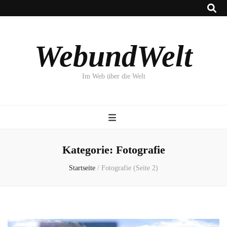
WebundWelt
Im Web über die Welt
Kategorie:
Fotografie
Startseite
/
Fotografie
(Seite 2)