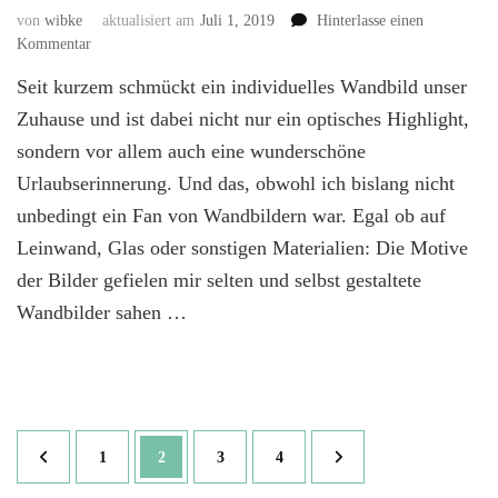
von
wibke
aktualisiert am
Juli 1, 2019
Hinterlasse einen
zu
Kommentar
Unser
Seit kurzem schmückt ein individuelles Wandbild unser
individuelles
Wandbild:
Zuhause und ist dabei nicht nur ein optisches Highlight,
Die
sondern vor allem auch eine wunderschöne
perfekte
Urlaubserinnerung. Und das, obwohl ich bislang nicht
Urlaubserinnerung
|
unbedingt ein Fan von Wandbildern war. Egal ob auf
Werbung
Leinwand, Glas oder sonstigen Materialien: Die Motive
der Bilder gefielen mir selten und selbst gestaltete
Wandbilder sahen …
Beitragsnavigation
Seite
Seite
Seite
Seite
1
2
3
4