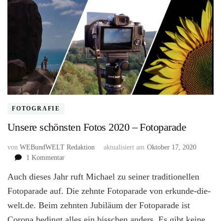
FOTOGRAFIE
Unsere schönsten Fotos 2020 – Fotoparade
von
WEBundWELT Redaktion
aktualisiert am
Oktober 17, 2020
zu
1 Kommentar
Unsere
Auch dieses Jahr ruft Michael zu seiner traditionellen
schönsten
Fotos
Fotoparade auf. Die zehnte Fotoparade von erkunde-die-
2020
welt.de. Beim zehnten Jubiläum der Fotoparade ist
–
Corona bedingt alles ein bisschen anders. Es gibt keine
Fotoparade