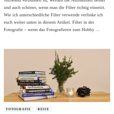
Aufwand verbunden ist, werden die Aufnahmen besser
–
und auch schöner, wenn man die Filter richtig einsetzt.
auf
was
Wie ich unterschiedliche Filter verwende verlinke ich
sollte
euch weiter unten in diesem Artikel. Filter in der
man
achten?
Fotografie – wenn das Fotografieren zum Hobby …
|
Werbung
FOTOGRAFIE
REISE