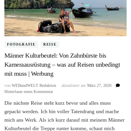
FOTOGRAFIE
REISE
Männer Kulturbeutel: Von Zahnbürste bis
Kameraausrüstung – was auf Reisen unbedingt
mit muss | Werbung
von
WEBundWELT Redaktion
aktualisiert am
März 27, 2020
zu
Hinterlasse einen Kommentar
Männer
Die nächste Reise steht kurz bevor und alles muss
Kulturbeutel:
Von
gepackt werden. Ich bin voller Tatendrang und mache
Zahnbürste
mich ans Werk. Als ich kurz darauf mit meinem Männer
bis
Kulturbeutel die Treppe runter komme, schaut mich
Kameraausrüstung