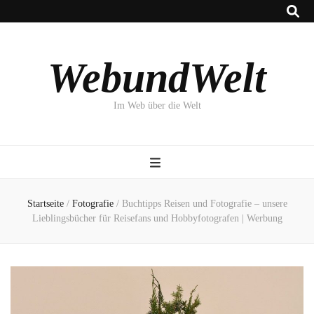
WebundWelt
Im Web über die Welt
Startseite
/
Fotografie
/
Buchtipps Reisen und Fotografie – unsere
Lieblingsbücher für Reisefans und Hobbyfotografen | Werbung