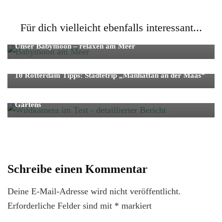
Für dich vielleicht ebenfalls interessant...
Baby
Reise
Strand/Natur
Unser Babymoon – relaxen am Meer
Reise
Städtetrip
10 Rotterdam Tipps: Städtetrip „Manhattan an der Maas“
Fotografie
Wildkamera im Test: Entdecke die tierischen Gäste Deines
Gartens
Schreibe einen Kommentar
Deine E-Mail-Adresse wird nicht veröffentlicht.
Erforderliche Felder sind mit
*
markiert