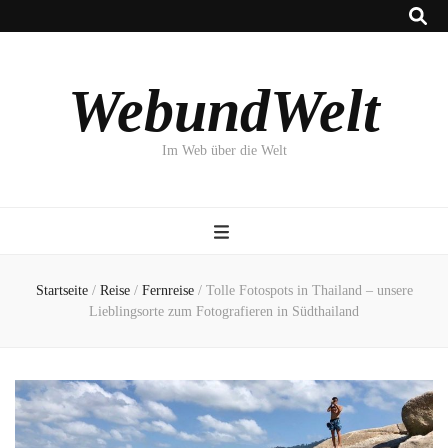
WebundWelt
Im Web über die Welt
Startseite
/
Reise
/
Fernreise
/
Tolle Fotospots in Thailand – unsere
Lieblingsorte zum Fotografieren in Südthailand