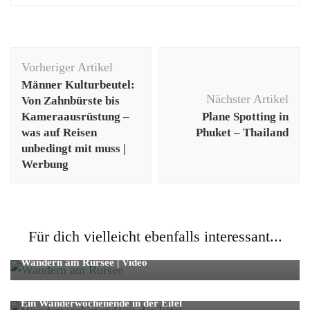
Beitragsnavigation
Vorheriger Artikel
Männer Kulturbeutel:
Nächster Artikel
Von Zahnbürste bis
Kameraausrüstung –
Plane Spotting in
was auf Reisen
Phuket – Thailand
unbedingt mit muss |
Werbung
Für dich vielleicht ebenfalls interessant...
Reise
Strand/Natur
Wandern am Rursee | Video
Reise
Strand/Natur
Ein Wanderwochenende in der Eifel