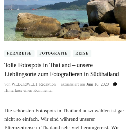
FERNREISE
FOTOGRAFIE
REISE
Tolle Fotospots in Thailand – unsere
Lieblingsorte zum Fotografieren in Südthailand
von
WEBundWELT Redaktion
aktualisiert am
Juni 16, 2020
zu
Hinterlasse einen Kommentar
Tolle
Fotospots
in
Die schönsten Fotospots in Thailand auszuwählen ist gar
Thailand
nicht so einfach. Wir sind während unserer
–
Elternzeitreise in Thailand sehr viel herumgereist. Wir
unsere