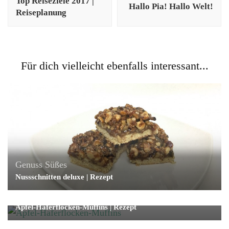
Top Reiseziele 2017 |
Hallo Pia! Hallo Welt!
Reiseplanung
Für dich vielleicht ebenfalls interessant...
Genuss
Süßes
Nussschnitten deluxe | Rezept
Genuss
Süßes
Apfel-Haferflocken-Muffins | Rezept
Genuss
Süßes