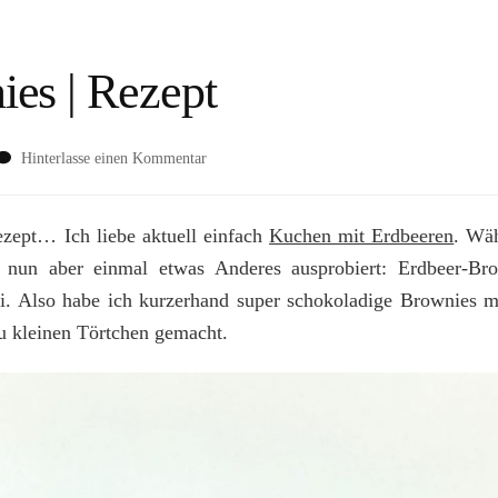
es | Rezept
zu
Hinterlasse einen Kommentar
Erdbeer-
Brownies
|
zept… Ich liebe aktuell einfach
Kuchen mit Erdbeeren
. Wä
Rezept
h nun aber einmal etwas Anderes ausprobiert: Erdbeer-B
bi. Also habe ich kurzerhand super schokoladige Brownies m
u kleinen Törtchen gemacht.