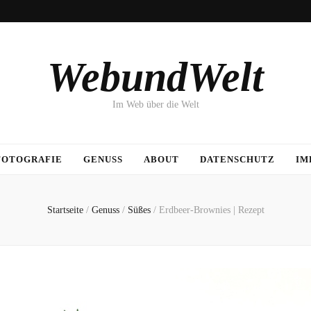
WebundWelt
Im Web über die Welt
FOTOGRAFIE
GENUSS
ABOUT
DATENSCHUTZ
IM
Startseite
/
Genuss
/
Süßes
/
Erdbeer-Brownies | Rezept