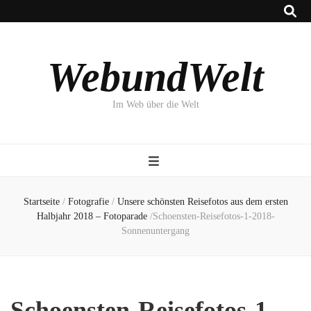
WebundWelt
Im Web über die Welt
Startseite
/
Fotografie
/
Unsere schönsten Reisefotos aus dem ersten
Halbjahr 2018 – Fotoparade
/
Schoensten-Reisefotos-1-2018-
Sonnenuntergang
Schoensten-Reisefotos-1-