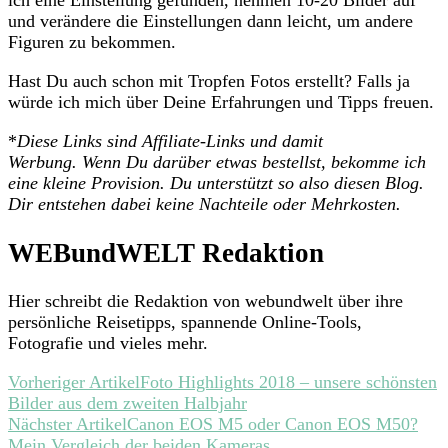
ich eine Einstellung gefunden, nehmen 10-20 Bilder auf
und verändere die Einstellungen dann leicht, um andere
Figuren zu bekommen.
Hast Du auch schon mit Tropfen Fotos erstellt? Falls ja
würde ich mich über Deine Erfahrungen und Tipps freuen.
*
Diese Links sind Affiliate-Links und damit
Werbung. Wenn Du darüber etwas bestellst, bekomme ich
eine kleine Provision. Du unterstützt so also diesen Blog.
Dir entstehen dabei keine Nachteile oder Mehrkosten.
WEBundWELT Redaktion
Hier schreibt die Redaktion von webundwelt über ihre
persönliche Reisetipps, spannende Online-Tools,
Fotografie und vieles mehr.
Beitragsnavigation
Vorheriger Artikel
Foto Highlights 2018 – unsere schönsten
Bilder aus dem zweiten Halbjahr
Nächster Artikel
Canon EOS M5 oder Canon EOS M50?
Mein Vergleich der beiden Kameras