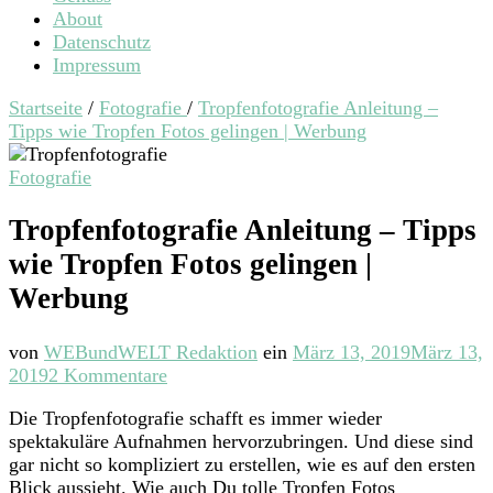
About
Datenschutz
Impressum
Startseite
/
Fotografie
/
Tropfenfotografie Anleitung –
Tipps wie Tropfen Fotos gelingen | Werbung
Fotografie
Tropfenfotografie Anleitung – Tipps
wie Tropfen Fotos gelingen |
Werbung
von
WEBundWELT Redaktion
ein
März 13, 2019
März 13,
zu
2019
2 Kommentare
Tropfenfotografie
Die Tropfenfotografie schafft es immer wieder
Anleitung
spektakuläre Aufnahmen hervorzubringen. Und diese sind
–
gar nicht so kompliziert zu erstellen, wie es auf den ersten
Tipps
Blick aussieht. Wie auch Du tolle Tropfen Fotos
wie