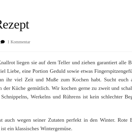
Rezept
zu
1 Kommentar
Rote
Ravioli
|
nallrot liegen sie auf dem Teller und ziehen garantiert alle B
Rezept
viel Liebe, eine Portion Geduld sowie etwas Fingerspitzengefü
nn ihr viel Zeit und Muße zum Kochen habt. Sucht euch a
 der Küche gemütlich. Wir kochen gerne zu zweit und schal
chnippelns, Werkelns und Rührens ist kein schlechter Beg
t auch wegen seiner Zutaten perfekt in den Winter. Rote B
ist ein klassisches Wintergemüse.