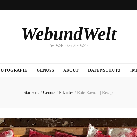
WebundWelt
Im Web über die Welt
FOTOGRAFIE
GENUSS
ABOUT
DATENSCHUTZ
IM
Startseite
/
Genuss
/
Pikantes
/
Rote Ravioli | Rezept