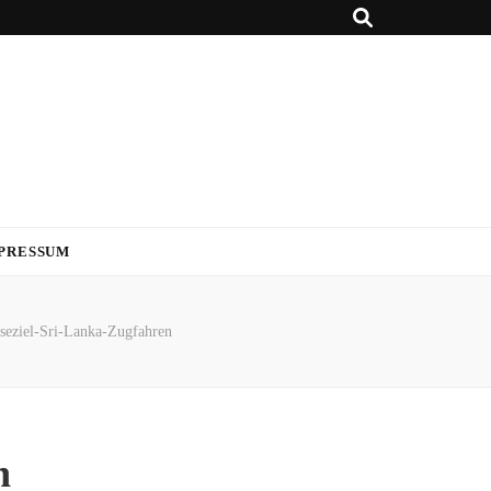
PRESSUM
seziel-Sri-Lanka-Zugfahren
n