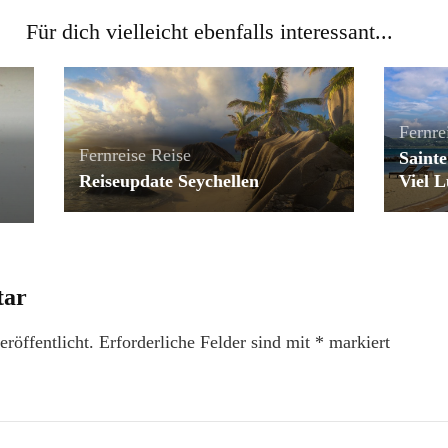
Für dich vielleicht ebenfalls interessant...
Fernre
Fernreise
Reise
Sainte
Reiseupdate Seychellen
Viel 
tar
röffentlicht.
Erforderliche Felder sind mit
*
markiert