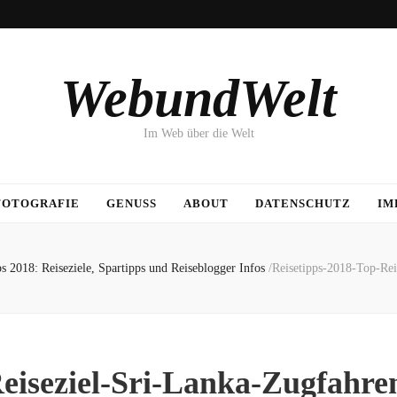
WebundWelt
Im Web über die Welt
FOTOGRAFIE
GENUSS
ABOUT
DATENSCHUTZ
IM
ps 2018: Reiseziele, Spartipps und Reiseblogger Infos
/
Reisetipps-2018-Top-Rei
eiseziel-Sri-Lanka-Zugfahre