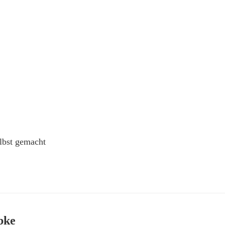
elbst gemacht
bke