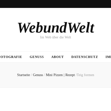
WebundWelt
Im Web über die Welt
FOTOGRAFIE
GENUSS
ABOUT
DATENSCHUTZ
IM
Startseite
/
Genuss
/
Mini Pizzen | Rezept
/
Teig formen