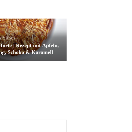
s
Süßes
Torte | Rezept mit Äpfeln,
ng, Schoko & Karamell