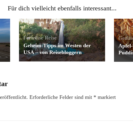
Für dich vielleicht ebenfalls interessant...
Fernreise
Reise
Genus
Geheim-Tipps im Westen der
Apfel-
USA – von Reisebloggern
Puddi
tar
röffentlicht.
Erforderliche Felder sind mit
*
markiert