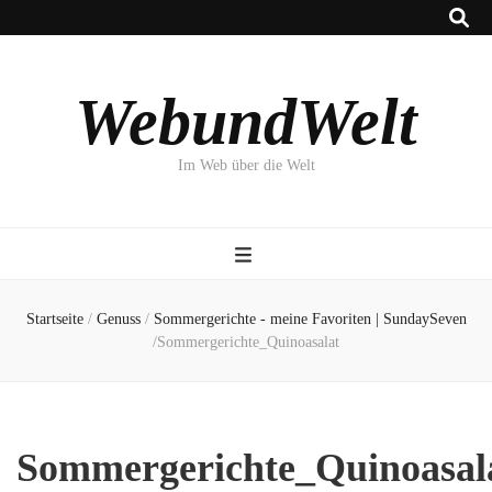
WebundWelt
Im Web über die Welt
Startseite
/
Genuss
/
Sommergerichte - meine Favoriten | SundaySeven
/
Sommergerichte_Quinoasalat
Sommergerichte_Quinoasal