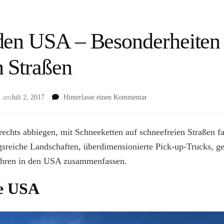
den USA – Besonderheiten
 Straßen
zu
t am
Juli 2, 2017
Hinterlasse einen Kommentar
Autofahren
in
den
echts abbiegen, mit Schneeketten auf schneefreien Straßen fa
USA
reiche Landschaften, überdimensionierte Pick-up-Trucks, ge
–
ofahren in den USA zusammenfassen.
Besonderheiten
auf
amerikanischen
ie USA
Straßen