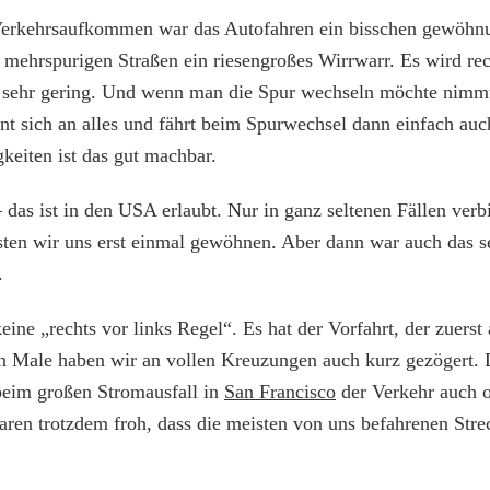
Verkehrsaufkommen war das Autofahren ein bisschen gewöhnu
f mehrspurigen Straßen ein riesengroßes Wirrwarr. Es wird rec
sehr gering. Und wenn man die Spur wechseln möchte nimmt d
t sich an alles und fährt beim Spurwechsel dann einfach auc
gkeiten ist das gut machbar.
as ist in den USA erlaubt. Nur in ganz seltenen Fällen verbie
sten wir uns erst einmal gewöhnen. Aber dann war auch das s
.
ine „rechts vor links Regel“. Es hat der Vorfahrt, der zuerst a
en Male haben wir an vollen Kreuzungen auch kurz gezögert. 
 beim großen Stromausfall in
San Francisco
der Verkehr auch 
aren trotzdem froh, dass die meisten von uns befahrenen Stre