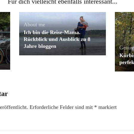
Für dich vielleicht ebenfalls interessant...
About me
Ich bin die Reise-Mama.
Rückblick und Ausblick zu 8
Jahre bloggen
Genus
Kürbi
perfek
tar
röffentlicht.
Erforderliche Felder sind mit
*
markiert