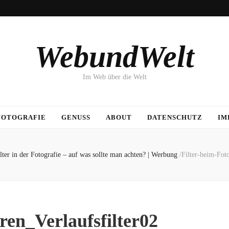
WebundWelt
Im Web über die Welt
FOTOGRAFIE
GENUSS
ABOUT
DATENSCHUTZ
IM
lter in der Fotografie – auf was sollte man achten? | Werbung
/
Filter-beim-Foto
ren_Verlaufsfilter02