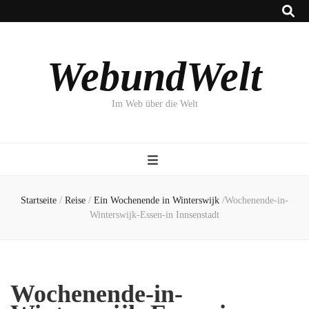
WebundWelt
Im Web über die Welt
Startseite
/
Reise
/
Ein Wochenende in Winterswijk
/
Wochenende-in-
Winterswijk-Essen-in Innsenstadt
Wochenende-in-