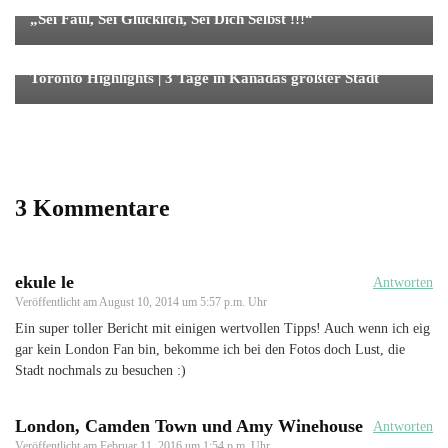
„Sei Faul, Sei Glücklich, Sei Dich Selbst !!!“
Fernreise
Reise
Toronto Highlights | 3 Tage in Kanadas größter Stadt
3 Kommentare
ekule le
Antworten
Veröffentlicht am
August 10, 2014 um 5:57 p.m. Uhr
Ein super toller Bericht mit einigen wertvollen Tipps! Auch wenn ich eig
gar kein London Fan bin, bekomme ich bei den Fotos doch Lust, die
Stadt nochmals zu besuchen :)
London, Camden Town und Amy Winehouse
Antworten
Veröffentlicht am
Februar 11, 2016 um 1:54 p.m. Uhr