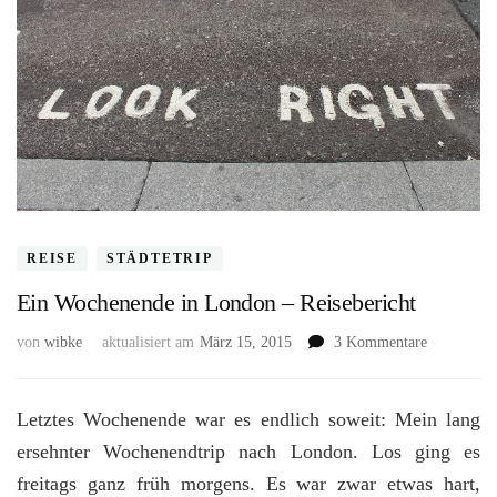
REISE
STÄDTETRIP
Ein Wochenende in London – Reisebericht
zu
von
wibke
aktualisiert am
März 15, 2015
3 Kommentare
Ein
Wochenend
in
Letztes Wochenende war es endlich soweit: Mein lang
London
ersehnter Wochenendtrip nach London. Los ging es
–
freitags ganz früh morgens. Es war zwar etwas hart,
Reiseberich