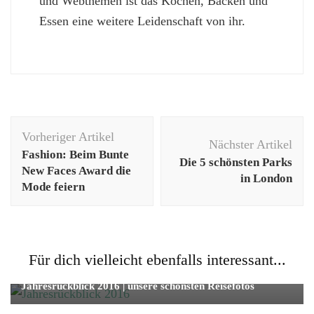
und Webthemen ist das Kochen, Backen und
Essen eine weitere Leidenschaft von ihr.
Beitragsnavigation
Vorheriger Artikel
Nächster Artikel
Fashion: Beim Bunte
Die 5 schönsten Parks
New Faces Award die
in London
Mode feiern
Für dich vielleicht ebenfalls interessant...
Fotografie
Reise
Jahresrückblick 2016 | unsere schönsten Reisefotos
Städtetrip
Uncategorized