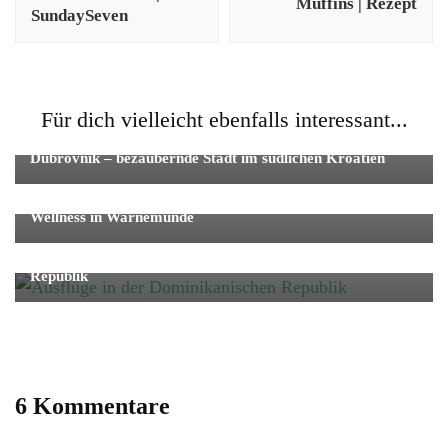
Muffins | Rezept
SundaySeven
Für dich vielleicht ebenfalls interessant...
Reise
Städtetrip
Dubrovnik – bezaubernde Stadt im südlichen Kroatien
Reise
Wellness
Wellness in Warnemünde
Fernreise
Reise
Mehr als Hotelresort – Ausflüge in der Dominikanischen
Republik
6 Kommentare