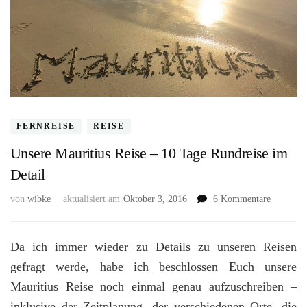
FERNREISE
REISE
Unsere Mauritius Reise – 10 Tage Rundreise im
Detail
zu
von
wibke
aktualisiert am
Oktober 3, 2016
6 Kommentare
Unsere
Mauritius
Reise
Da ich immer wieder zu Details zu unseren Reisen
–
gefragt werde, habe ich beschlossen Euch unsere
10
Mauritius Reise noch einmal genau aufzuschreiben –
Tage
Rundreis
inklusive der Zeitplanung, der verschiedenen Orte, die