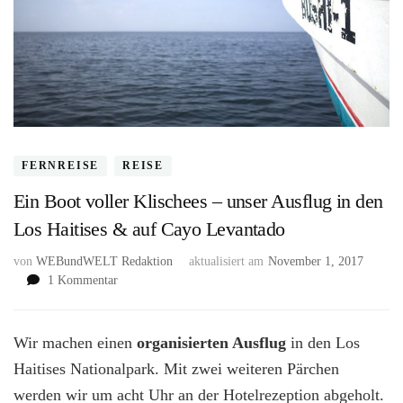
FERNREISE
REISE
Ein Boot voller Klischees – unser Ausflug in den
Los Haitises & auf Cayo Levantado
von
WEBundWELT Redaktion
aktualisiert am
November 1, 2017
zu
1 Kommentar
Ein
Boot
voller
Wir machen einen
organisierten Ausflug
in den Los
Klischees
Haitises Nationalpark. Mit zwei weiteren Pärchen
–
werden wir um acht Uhr an der Hotelrezeption abgeholt.
unser