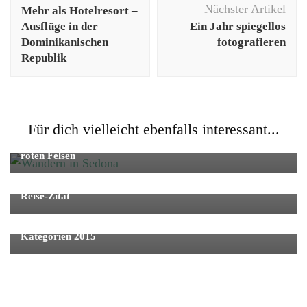
Nächster Artikel
Mehr als Hotelresort –
Ausflüge in der
Ein Jahr spiegellos
Dominikanischen
fotografieren
Republik
Fernreise
Reise
Video
Für dich vielleicht ebenfalls interessant...
Wandern in Sedona. Spirituelle Energie und die schönsten
roten Felsen
Fernreise
Reise
Reise-Zitat
Digital Lifestyle
Genuss
Reise
Gute Vorsätze für meinen Blog – mehr Posts und neue
Kategorien 2015