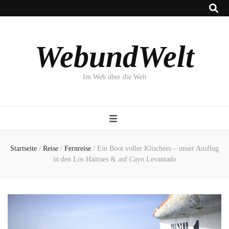
WebundWelt
Im Web über die Welt
Startseite
/
Reise
/
Fernreise
/
Ein Boot voller Klischees – unser Ausflug
in den Los Haitises & auf Cayo Levantado