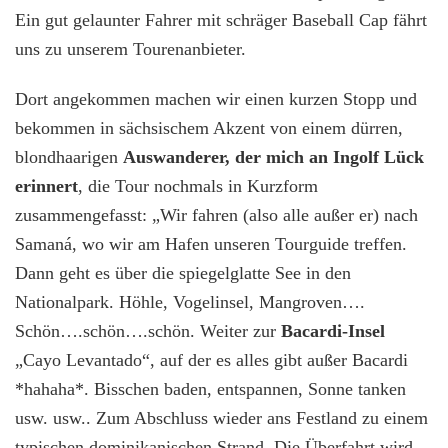
Ausflug
Ein gut gelaunter Fahrer mit schräger Baseball Cap fährt
in
uns zu unserem Tourenanbieter.
den
Los
Haitises
Dort angekommen machen wir einen kurzen Stopp und
&
bekommen in sächsischem Akzent von einem dürren,
auf
blondhaarigen
Auswanderer, der mich an Ingolf Lück
Cayo
Levantado
erinnert
, die Tour nochmals in Kurzform
zusammengefasst: „Wir fahren (also alle außer er) nach
Samaná, wo wir am Hafen unseren Tourguide treffen.
Dann geht es über die spiegelglatte See in den
Nationalpark. Höhle, Vogelinsel, Mangroven….
Schön….schön….schön. Weiter zur
Bacardi-Insel
„Cayo Levantado“, auf der es alles gibt außer Bacardi
*hahaha*. Bisschen baden, entspannen, Sonne tanken
usw. usw.. Zum Abschluss wieder ans Festland zu einem
typischen dominikanischen Strand. Die Überfahrt wird