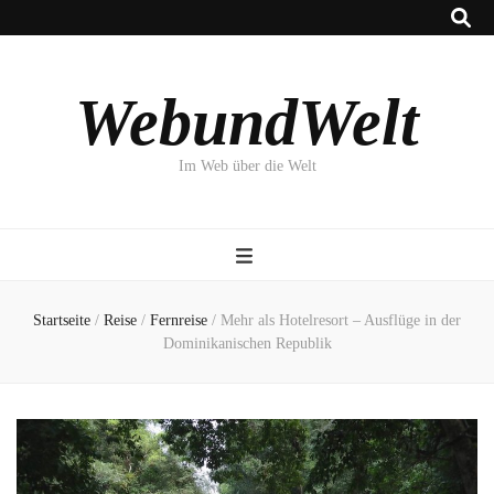
WebundWelt
Im Web über die Welt
Startseite
/
Reise
/
Fernreise
/
Mehr als Hotelresort – Ausflüge in der
Dominikanischen Republik