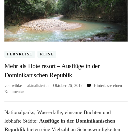
FERNREISE
REISE
Mehr als Hotelresort – Ausflüge in der
Dominikanischen Republik
von
wibke
aktualisiert am
Oktober 26, 2017
Hinterlasse einen
zu
Kommentar
Mehr
als
Hotelresort
Nationalparks, Wasserfälle, einsame Buchten und
–
lebhafte Städte:
Ausflüge in der Dominikanischen
Ausflüge
Republik
in
bieten eine Vielzahl an Sehenswürdigkeiten