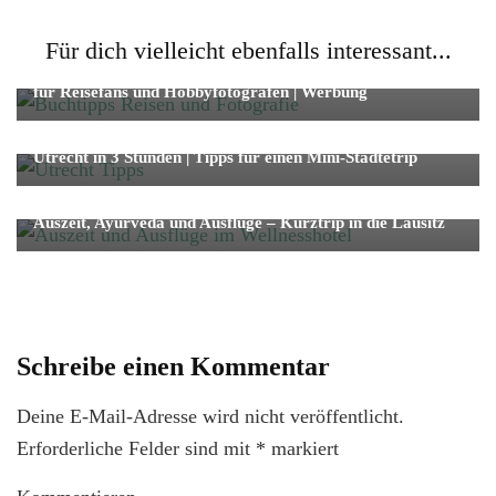
Fotografie
Reise
Für dich vielleicht ebenfalls interessant...
Buchtipps Reisen und Fotografie – unsere Lieblingsbücher
für Reisefans und Hobbyfotografen | Werbung
Reise
Städtetrip
Video
Utrecht in 3 Stunden | Tipps für einen Mini-Städtetrip
Hotel
Reise
Auszeit, Ayurveda und Ausflüge – Kurztrip in die Lausitz
Schreibe einen Kommentar
Deine E-Mail-Adresse wird nicht veröffentlicht.
Erforderliche Felder sind mit
*
markiert