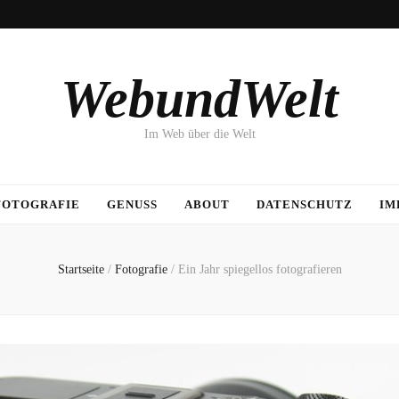
WebundWelt
Im Web über die Welt
FOTOGRAFIE
GENUSS
ABOUT
DATENSCHUTZ
IM
Startseite
/
Fotografie
/
Ein Jahr spiegellos fotografieren