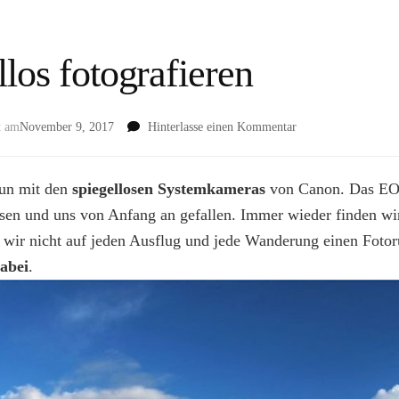
llos fotografieren
zu
t am
November 9, 2017
Hinterlasse einen Kommentar
Ein
Jahr
spiegellos
nun mit den
spiegellosen Systemkameras
von Canon. Das EOS
fotografieren
en und uns von Anfang an gefallen. Immer wieder finden wir
 wir nicht auf jeden Ausflug und jede Wanderung einen Foto
abei
.