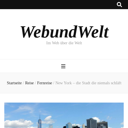
WebundWelt
Im Web über die Welt
Startseite
/
Reise
/
Fernreise
/
New York – die Stadt die niemals schläft