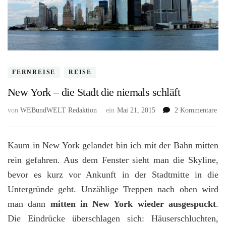
FERNREISE
REISE
New York – die Stadt die niemals schläft
zu
von
WEBundWELT Redaktion
ein
Mai 21, 2015
2 Kommentare
Ne
Yo
–
Kaum in New York gelandet bin ich mit der Bahn mitten
die
rein gefahren. Aus dem Fenster sieht man die Skyline,
Sta
bevor es kurz vor Ankunft in der Stadtmitte in die
die
nie
Untergründe geht. Unzählige Treppen nach oben wird
sch
man dann
mitten in New York wieder ausgespuckt
.
Die Eindrücke überschlagen sich: Häuserschluchten,