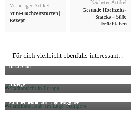
Nächster Artikel
Vorheriger Artikel
Gesunde Hochzeits-
Mini-Hochzeitstorten |
Snacks – Süße
Rezept
Früchtchen
Für dich vielleicht ebenfalls interessant...
Fernreise
Reise
Reise-Zitat
Reise
Städtetrip
Städtetrip in Europa: Kurzurlaube gegen das Fernweh –
Anzeige
Reise
Strand/Natur
Familienurlaub am Lago Maggiore