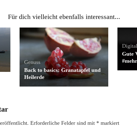
Für dich vielleicht ebenfalls interessant...
Digital
Gute V
#mehr
Genuss
Back to basics: Granatapfel und
Heilerde
tar
röffentlicht.
Erforderliche Felder sind mit
*
markiert