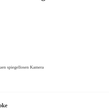
euen spiegellosen Kamera
bke