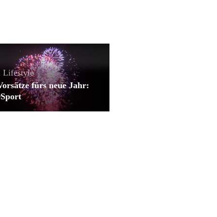
 Lifestyle
orsätze fürs neue Jahr:
Sport