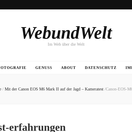
WebundWelt
Im Web über die Welt
FOTOGRAFIE
GENUSS
ABOUT
DATENSCHUTZ
IM
e
/
Mit der Canon EOS M6 Mark II auf der Jagd – Kameratest
/
Canon-EOS-M6-
t-erfahrungen