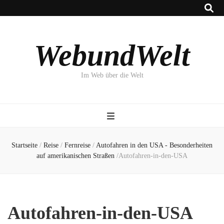
WebundWelt
Im Web über die Welt
Startseite
/
Reise
/
Fernreise
/
Autofahren in den USA - Besonderheiten
auf amerikanischen Straßen
/
Autofahren-in-den-USA
Autofahren-in-den-USA