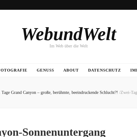
WebundWelt
Im Web über die Welt
FOTOGRAFIE
GENUSS
ABOUT
DATENSCHUTZ
IM
 Tage Grand Canyon – große, berühmte, beeindruckende Schlucht?!
/
Zwei-Tag
yon-Sonnenuntergang