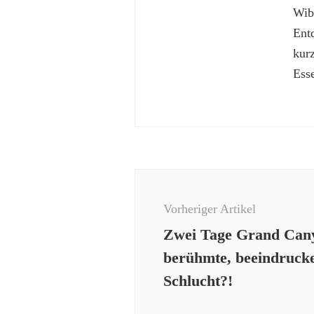
Wibk
Ent
kur
Esse
Beitragsnavigation
Vorheriger Artikel
Zwei Tage Grand Cany
berühmte, beeindruck
Schlucht?!