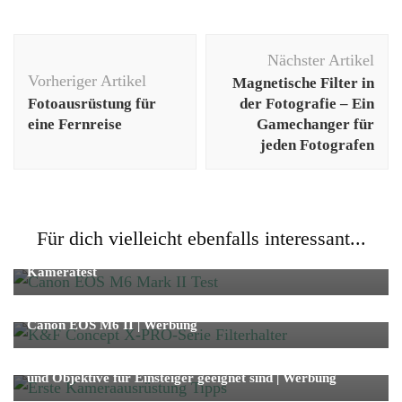
Beitragsnavigation
Nächster Artikel
Vorheriger Artikel
Magnetische Filter in
Fotoausrüstung für
der Fotografie – Ein
eine Fernreise
Gamechanger für
jeden Fotografen
Fotografie
Für dich vielleicht ebenfalls interessant...
Mit der Canon EOS M6 Mark II auf der Jagd –
Kameratest
Fotografie
Neuer K&F Concept X-PRO-Serie Filterhalter an der
Canon EOS M6 II | Werbung
Fotografie
Unsere erste Kameraausrüstung & Tipps, welche Kamera
und Objektive für Einsteiger geeignet sind | Werbung