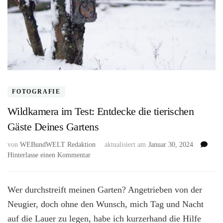
FOTOGRAFIE
Wildkamera im Test: Entdecke die tierischen
Gäste Deines Gartens
von
WEBundWELT Redaktion
aktualisiert am
Januar 30, 2024
zu
Hinterlasse einen Kommentar
Wildkamera
im
Test:
Wer durchstreift meinen Garten? Angetrieben von der
Entdecke
Neugier, doch ohne den Wunsch, mich Tag und Nacht
die
auf die Lauer zu legen, habe ich kurzerhand die Hilfe
tierischen