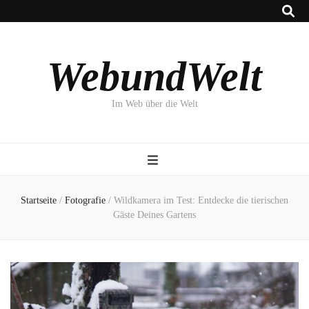
WebundWelt
Im Web über die Welt
Startseite
/
Fotografie
/
Wildkamera im Test: Entdecke die tierischen
Gäste Deines Gartens