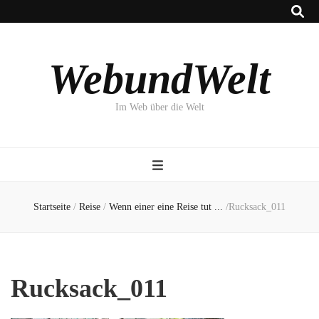
WebundWelt
Im Web über die Welt
Startseite
/
Reise
/
Wenn einer eine Reise tut ...
/
Rucksack_011
Rucksack_011