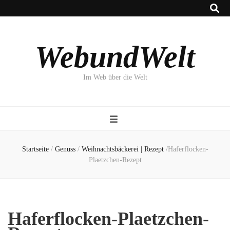
WebundWelt
Im Web über die Welt
Startseite
/
Genuss
/
Weihnachtsbäckerei | Rezept
/
Haferflocken-
Plaetzchen-Rezept
Haferflocken-Plaetzchen-