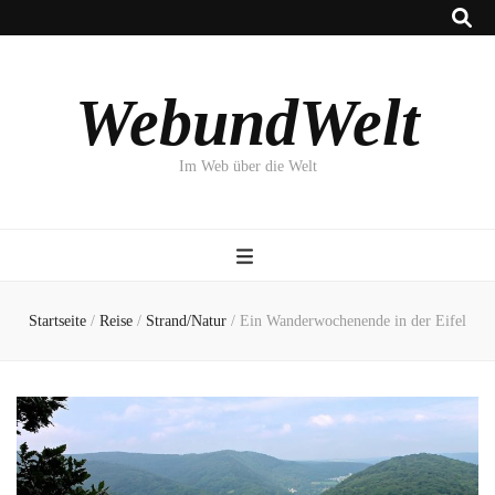
WebundWelt
Im Web über die Welt
Startseite
/
Reise
/
Strand/Natur
/
Ein Wanderwochenende in der Eifel