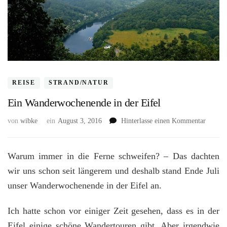
REISE
STRAND/NATUR
Ein Wanderwochenende in der Eifel
zu
von
wibke
ein
August 3, 2016
Hinterlasse einen Kommentar
Ein
Wander
in
Warum immer in die Ferne schweifen? – Das dachten
der
wir uns schon seit längerem und deshalb stand Ende Juli
Eifel
unser Wanderwochenende in der Eifel an.
Ich hatte schon vor einiger Zeit gesehen, dass es in der
Eifel einige schöne Wandertouren gibt. Aber irgendwie