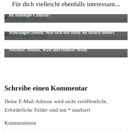
Fernreise
Reise
Für dich vielleicht ebenfalls interessant...
Teuflisch gut oder einfach schlecht: Lohnt sich ein Besuch
im Antelope Canyon?
Baby
Reise
Schwanger reisen: Was sich mit Baby im Bauch ändert
Reise
Wellness
Nordsee: Dünen, Watt und endlose Weite
Schreibe einen Kommentar
Deine E-Mail-Adresse wird nicht veröffentlicht.
Erforderliche Felder sind mit
*
markiert
Kommentieren