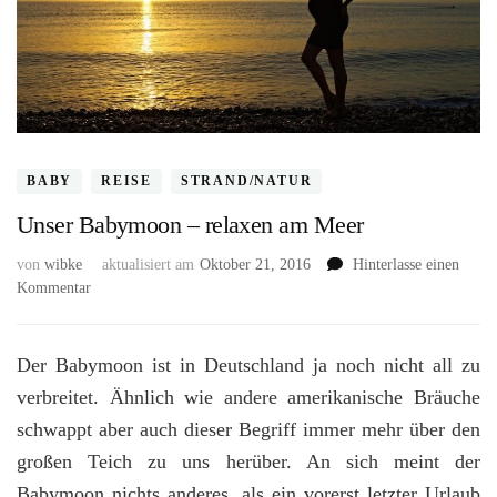
BABY
REISE
STRAND/NATUR
Unser Babymoon – relaxen am Meer
von
wibke
aktualisiert am
Oktober 21, 2016
Hinterlasse einen
zu
Kommentar
Unser
Babymoon
–
Der Babymoon ist in Deutschland ja noch nicht all zu
relaxen
verbreitet. Ähnlich wie andere amerikanische Bräuche
am
schwappt aber auch dieser Begriff immer mehr über den
Meer
großen Teich zu uns herüber. An sich meint der
Babymoon nichts anderes, als ein vorerst letzter Urlaub