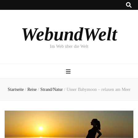
WebundWelt
Im Web über die Welt
Startseite
/
Reise
/
Strand/Natur
/
Unser Babymoon – relaxen am Meer