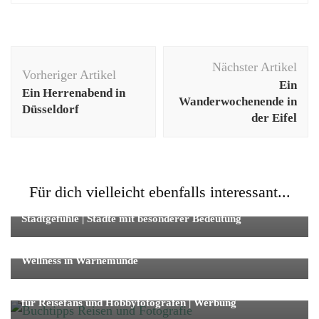
Beitragsnavigation
Nächster Artikel
Vorheriger Artikel
Ein
Ein Herrenabend in
Wanderwochenende in
Düsseldorf
der Eifel
Für dich vielleicht ebenfalls interessant...
Reise
Städtetrip
Stadtgefühle | Städte mit besonderer Bedeutung
Reise
Wellness
Wellness in Warnemünde
Fotografie
Reise
Buchtipps Reisen und Fotografie – unsere Lieblingsbücher
für Reisefans und Hobbyfotografen | Werbung