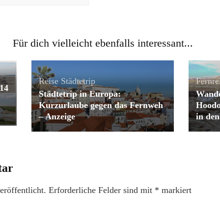
Für dich vielleicht ebenfalls interessant...
Reise
Städtetrip
Fernre
014
Städtetrip in Europa:
Wande
Kurzurlaube gegen das Fernweh
Hoodo
– Anzeige
in de
tar
röffentlicht.
Erforderliche Felder sind mit
*
markiert