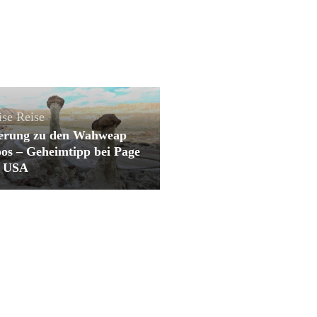
ise
Reise
rung zu den Wahweap
os – Geheimtipp bei Page
n USA