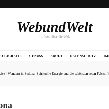
WebundWelt
Im Web über die Welt
FOTOGRAFIE
GENUSS
ABOUT
DATENSCHUTZ
IM
eise
/
Wandern in Sedona. Spirituelle Energie und die schönsten roten Felsen
/
ona