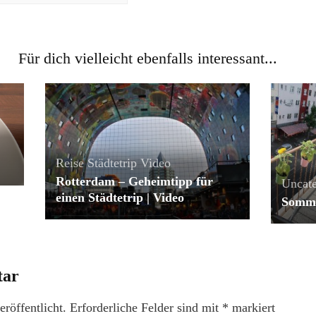
Für dich vielleicht ebenfalls interessant...
Reise
Städtetrip
Video
Rotterdam – Geheimtipp für
Uncate
einen Städtetrip | Video
Somme
tar
röffentlicht.
Erforderliche Felder sind mit
*
markiert