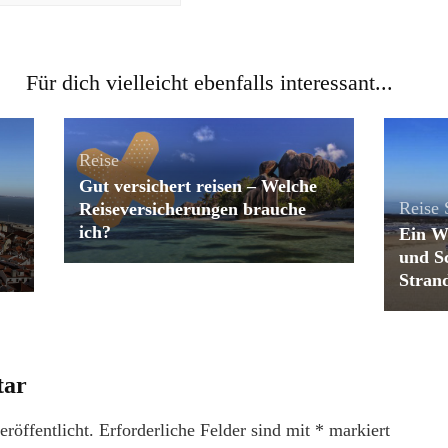
Für dich vielleicht ebenfalls interessant...
Reise
Gut versichert reisen – Welche
Reise
Reiseversicherungen brauche
ich?
Ein W
und S
Strand
tar
röffentlicht.
Erforderliche Felder sind mit
*
markiert