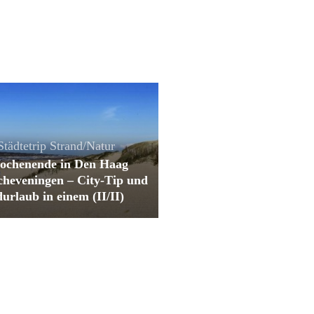
Städtetrip
Strand/Natur
ochenende in Den Haag
cheveningen – City-Tip und
urlaub in einem (II/II)