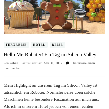
FERNREISE
HOTEL
REISE
Hello Mr. Roboter! Ein Tag im Silicon Valley
von
wibke
aktualisiert am
Mai 31, 2017
Hinterlasse einen
zu
Kommentar
Hello
Mr.
Roboter!
Mein Highlight an unserem Tag im Silicon Valley ist
Ein
tatsächlich ein Roboter. Normalerweise üben solche
Tag
Maschinen keine besondere Faszination auf mich aus.
im
Silicon
Als ich in unserem Hotel jedoch von einem echten
Valley