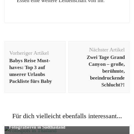
Essen eine weitere Leidenschaft von ihr.
Beitragsnavigation
Nächster Artikel
Vorheriger Artikel
Zwei Tage Grand
Babys Reise Must-
Canyon – große,
haves: Top 3 auf
berühmte,
unserer Urlaubs
beeindruckende
Packliste fürs Baby
Schlucht?!
Fernreise
Fotografie
Reise
Für dich vielleicht ebenfalls interessant...
Tolle Fotospots in Thailand – unsere Lieblingsorte zum
Fotografieren in Südthailand