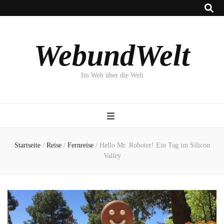
WebundWelt
Im Web über die Welt
Startseite
/
Reise
/
Fernreise
/
Hello Mr. Roboter! Ein Tag im Silicon
Valley