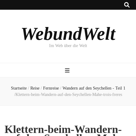
WebundWelt
Im Web über die Welt
Startseite
/
Reise
/
Fernreise
/
Wandern auf den Seychellen - Teil 1
/
Klettern-beim-Wandern-auf-den-Seychellen-Mahe-trois-freres
Klettern-beim-Wandern-