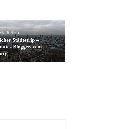
Städtetrip
icher Städtetrip –
outes Bloggerevent
urg