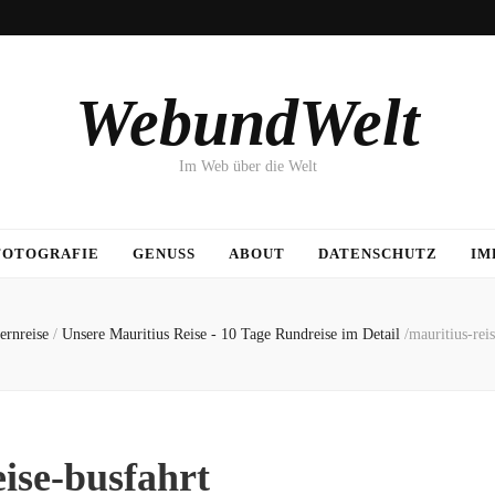
WebundWelt
Im Web über die Welt
FOTOGRAFIE
GENUSS
ABOUT
DATENSCHUTZ
IM
ernreise
/
Unsere Mauritius Reise - 10 Tage Rundreise im Detail
/
mauritius-rei
eise-busfahrt