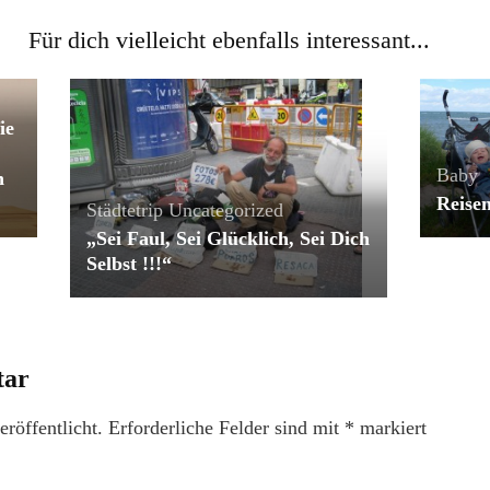
Für dich vielleicht ebenfalls interessant...
ie
Baby
n
Reisen
Städtetrip
Uncategorized
„Sei Faul, Sei Glücklich, Sei Dich
Selbst !!!“
tar
röffentlicht.
Erforderliche Felder sind mit
*
markiert