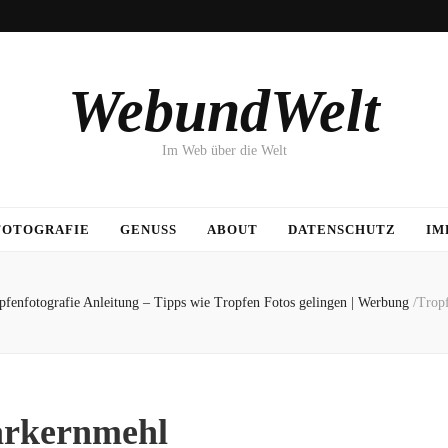
WebundWelt
Im Web über die Welt
FOTOGRAFIE
GENUSS
ABOUT
DATENSCHUTZ
IM
pfenfotografie Anleitung – Tipps wie Tropfen Fotos gelingen | Werbung
/
Trop
arkernmehl