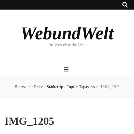
WebundWelt
Im Web über die Welt
Startseite
/
Reise
/
Städtetrip
/
Tapfer Tapas essen
/
IMG_1205
IMG_1205