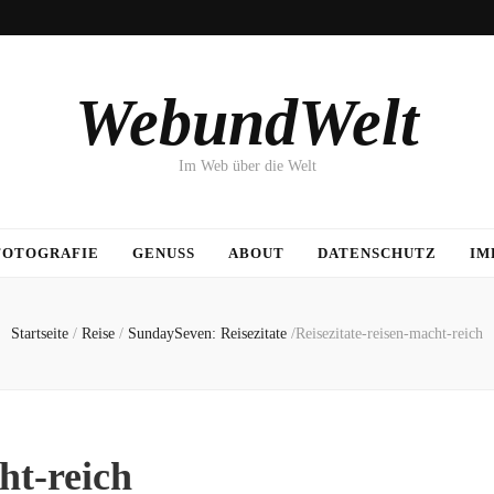
WebundWelt
Im Web über die Welt
FOTOGRAFIE
GENUSS
ABOUT
DATENSCHUTZ
IM
Startseite
/
Reise
/
SundaySeven: Reisezitate
/
Reisezitate-reisen-macht-reich
ht-reich