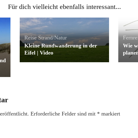
Für dich vielleicht ebenfalls interessant...
Reise
Strand/Natur
Fernre
Kleine Rundwanderung in der
Wie w
Eifel | Video
plane
und
tar
röffentlicht.
Erforderliche Felder sind mit
*
markiert