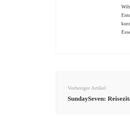
Wibk
Ent
kur
Esse
Beitragsnavigation
Vorheriger Artikel
SundaySeven: Reisezit