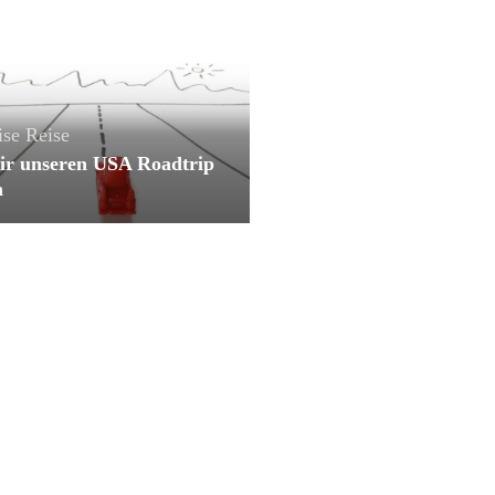
ise
Reise
ir unseren USA Roadtrip
n