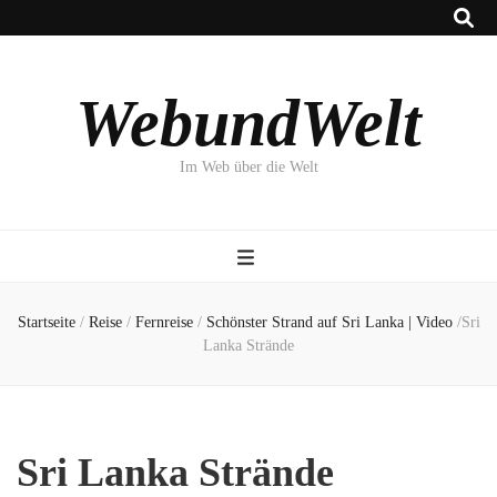
WebundWelt
Im Web über die Welt
Startseite
/
Reise
/
Fernreise
/
Schönster Strand auf Sri Lanka | Video
/
Sri
Lanka Strände
Sri Lanka Strände