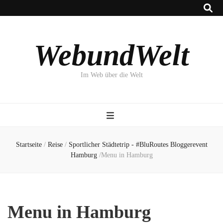
WebundWelt
Im Web über die Welt
Startseite
/
Reise
/
Sportlicher Städtetrip - #BluRoutes Bloggerevent
Hamburg
/
Menu in Hamburg
Menu in Hamburg