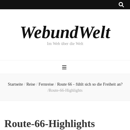
WebundWelt
Im Web über die Welt
Startseite
/
Reise
/
Fernreise
/
Route 66 - fühlt sich so die Freiheit an?
/
Route-66-Highlights
Route-66-Highlights