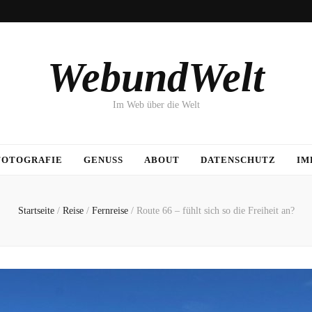
WebundWelt
Im Web über die Welt
FOTOGRAFIE
GENUSS
ABOUT
DATENSCHUTZ
IM
Startseite
/
Reise
/
Fernreise
/
Route 66 – fühlt sich so die Freiheit an?