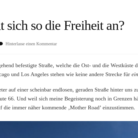
t sich so die Freiheit an?
zu
Hinterlasse einen Kommentar
Route
66
–
gehend befestigte Straße, welche die Ost- und die Westküste
fühlt
cago und Los Angeles stehen wie keine andere Strecke für
ei
sich
so
r auf einer scheinbar endlosen, geraden Straße hinter uns z
die
Freiheit
ute 66. Und weil sich meine Begeisterung noch in Grenzen hä
an?
uf die immer näher kommende ‚Mother Road’ einzustimmen.