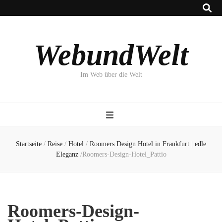
WebundWelt
Im Web über die Welt
Startseite
/
Reise
/
Hotel
/
Roomers Design Hotel in Frankfurt | edle
Eleganz
/
Roomers-Design-Hotel_Pattio
Roomers-Design-