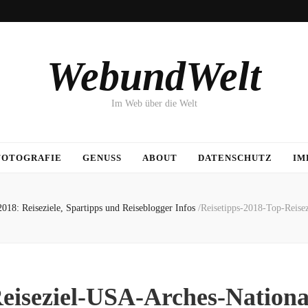
WebundWelt
Im Web über die Welt
FOTOGRAFIE
GENUSS
ABOUT
DATENSCHUTZ
IM
2018: Reiseziele, Spartipps und Reiseblogger Infos
/
Reisetipps-2018-Top-Reise
Reiseziel-USA-Arches-Nation