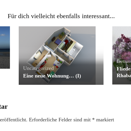
Für dich vielleicht ebenfalls interessant...
Genus
Uncategorized
Flied
Rhaba
Eine neue Wohnung… (I)
tar
röffentlicht.
Erforderliche Felder sind mit
*
markiert