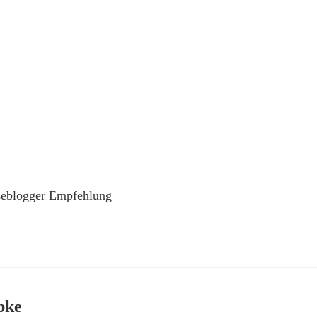
seblogger Empfehlung
bke