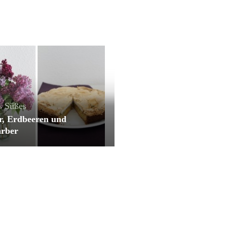
s
Süßes
er, Erdbeeren und
rber