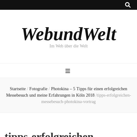
WebundWelt
Im Web über die Welt
Startseite
/
Fotografie
/
Photokina – 5 Tipps für einen erfolgreichen
Messebesuch und meine Erfahrungen in Köln 2018
/
tipps-erfolgreichen-
messebesuch-photokina-vortrag
tipps-erfolgreichen-