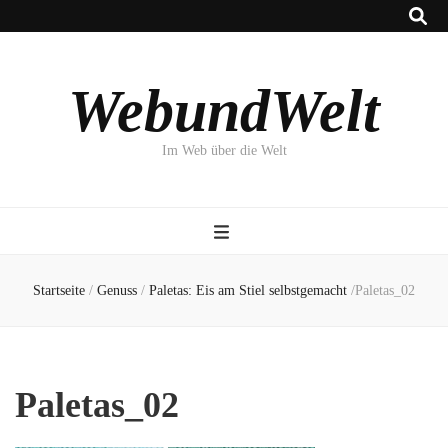
WebundWelt
Im Web über die Welt
Startseite
/
Genuss
/
Paletas: Eis am Stiel selbstgemacht
/
Paletas_02
Paletas_02