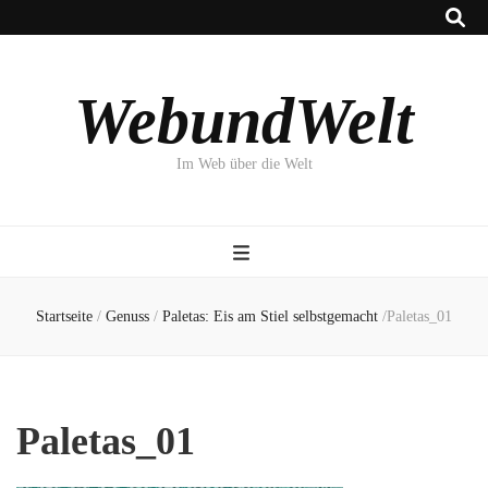
WebundWelt
Im Web über die Welt
Startseite
/
Genuss
/
Paletas: Eis am Stiel selbstgemacht
/
Paletas_01
Paletas_01