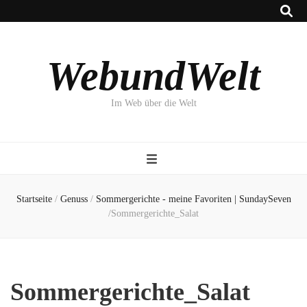
WebundWelt
Im Web über die Welt
Startseite
/
Genuss
/
Sommergerichte - meine Favoriten | SundaySeven
/
Sommergerichte_Salat
Sommergerichte_Salat