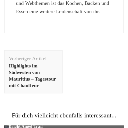
und Webthemen ist das Kochen, Backen und
Essen eine weitere Leidenschaft von ihr.
Beitragsnavigation
Vorheriger Artikel
Highlights im
Südwesten von
Mauritius – Tagestour
mit Chauffeur
Fernreise
Reise
Für dich vielleicht ebenfalls interessant...
Wanderung in den Grand Canyon – Tagestour auf dem
Bright Angel Trail