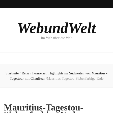
WebundWelt
Im Web über die Welt
Startseite
/
Reise
/
Fernreise
/
Highlights im Südwesten von Mauritius -
Tagestour mit Chauffeur
/
Mauritius-Tagestou-Siebenfarbige-Erde
Mauritius-Tagestou-