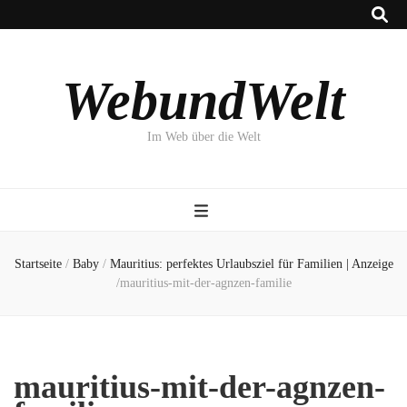
WebundWelt
Im Web über die Welt
Startseite
/
Baby
/
Mauritius: perfektes Urlaubsziel für Familien | Anzeige
/
mauritius-mit-der-agnzen-familie
mauritius-mit-der-agnzen-