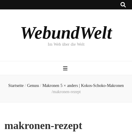
WebundWelt
Im Web über die Welt
Startseite
/
Genuss
/
Makronen 5 × anders | Kokos-Schoko-Makronen
/
makronen-rezept
makronen-rezept